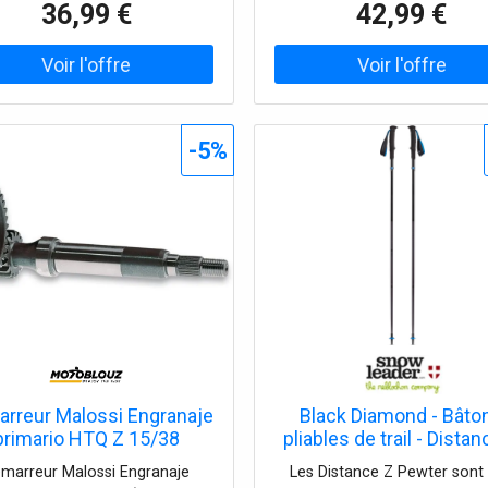
36,99 €
42,99 €
-5%
rreur Malossi Engranaje
Black Diamond - Bâto
primario HTQ Z 15/38
pliables de trail - Dista
(Forzado-Ø17)
Pewter en Nylon - Taille
marreur Malossi Engranaje
Les Distance Z Pewter sont
cm - Gris