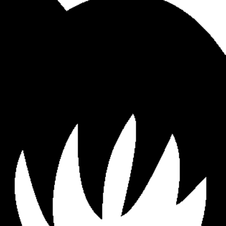
tterie, Effets sonores, Yeux
s clignotants, Ailes avec effet
de mouvement, Durée de
nimation jusqu'à 22 secondes,
nu de l'emballage 1 figurine, 1
el d'utilisation, Alimentation
trique: 4,5 V CC, Classification
: IP20, Connexion électrique:
erie/bloc-batterie, Batterie: 3
s Mignon (AA) (non incluses),
t: Effets sonores, yeux rouges
gnotants, ailes avec effet de
mouvementVia un capteur
ustique ou un boutonDurée
squ'à 22 secondes, Position
out/fixation: Boucle (corde),
ouleur: Noir, bleu, Saison:
oween, Dimensions: Longueur:
mLargeur: 125 cmHauteur: 18
cm, Poids: 0,55 kg