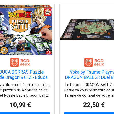
DUCA BORRAS Puzzle
Yoka by Tsume Playm
tle Dragon Ball Z - Educa
DRAGON BALL Z : Duel B
z votre rapidité en assemblant
Le Playmat DRAGON BALL Z :
12 puzzles de 42 pièces de ce
Battle va vous permettra de s
et Puzzle Batlle Dragon ball Z,
l'arène de combat de votre 
ne galerie des plus grands
préféré pour faire affronter
10,99 €
22,50 €
protagonistes. Dès 7 ans.
équipes. Dès 10 ans.