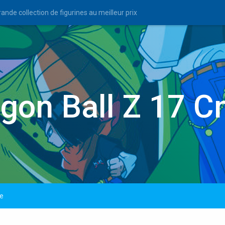
ande collection de figurines au meilleur prix
agon Ball Z 17 
ne