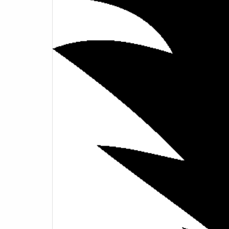
les pointes Tech vous offrent la
ba
possibilité d'utiliser des pointes en
rouge
carbure ou en caoutchouc.Ainsi,
pour performer en trail, ce sont les
l'a
Distance Z qu'il vous faut.
Conte
manu
élec
IP
Batt
pile
Effe
cli
aco
ju
deb
C
Hall
85 c