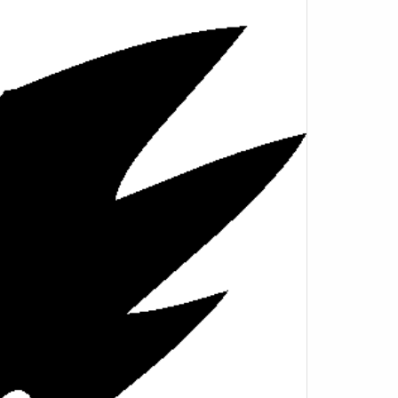
Adaptateur secteur: Oui • Angle
ajustable 360° • Dimensions (L x H x
L): • Déployé: 630 x 720 x 2 150 mm
• Rétracté: 222 x 210 x 1 035 mm •
Poids (avec BSL1850MA): 8,8 kg
Luminosité: • Puissance Min.: 1 000
Lumens • Puissance Moy.: 2 000
Lumens • Puissance Haute: 3 000
Lumens • Puissance Maximale: 4
000 Lumens Autonomie avec Batt.
5 Ah: • Puissance Min.: 10h30 •
Puissance Maximale: 2h30
Autonomie avec Batt. 8 Ah: •
Puissance Min.: 17h • Puissance
Maximale: 4h Produit vendu sans
batterie ni chargeur!>