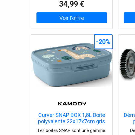
34,99 €
-20%
Curver SNAP BOX 1,8L Boîte
Déma
polyvalente 22x17x7cm gris
fumé 02265-Z64
Les boîtes SNAP sont une gamme
Dé