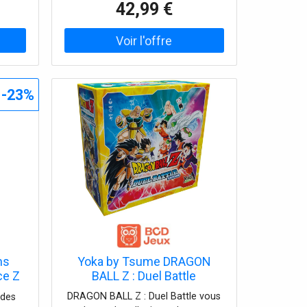
42,99 €
l'utilisation Utiliser un lubrifiant à
base d'eau. Précautions de
conservation : Nettoyer
impérativement après chaque
utilisation. Passage sous l'eau tiède
-23%
ns
Yoka by Tsume DRAGON
nce Z
BALL Z : Duel Battle
 110
DRAGON BALL Z : Duel Battle vous
 des