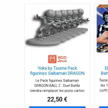
Yoka by Tsume Pack
E
figurines Saibaman DRAGON
Bat
BALL Z : Duel Battle
Teste
Le Pack figurines Saibaman
les 
DRAGON BALL Z : Duel Battle
coffr
viendra remplacer les pions carton
u
des petites créatures par leur
22,50 €
version plastique. Dès 10 ans.