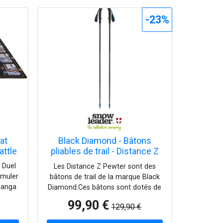
-23%
at
Black Diamond - Bâtons
attle
pliables de trail - Distance Z
Pewter en Nylon - Taille 130
 Duel
Les Distance Z Pewter sont des
cm - Gris
imuler
bâtons de trail de la marque Black
manga
Diamond.Ces bâtons sont dotés de
 vos
jonctions renforcées autour du
99,90 €
129,90 €
câble et de renforts en aluminium
autour du tube pour augmenter leur