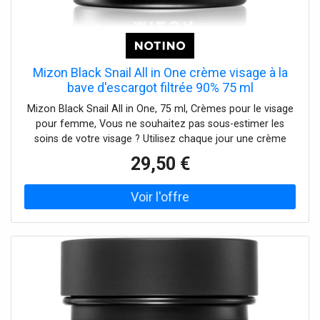
Mizon Black Snail All in One crème visage à la
bave d'escargot filtrée 90% 75 ml
Mizon Black Snail All in One, 75 ml, Crèmes pour le visage
pour femme, Vous ne souhaitez pas sous-estimer les
soins de votre visage ? Utilisez chaque jour une crème
hydratante – elle constitue le soin de base dont aucune
29,50 €
routine de soins ne peut se passer, quels que soient votre
type de peau ou vos besoins. La crème pour le visage
Mizon Black Snail All in One favorise les fonctions
naturelles de la peau en aidant à maintenir son
hydratation et son équilibre afin de contribuer à un aspect
général plus sain. Composition du produit : il est sans
parfum Mode d’emploi : Appliquez sur la peau
préalablement nettoyée et massez en faisant des
mouvements circulaires. Utilisez matin et/ou soir.