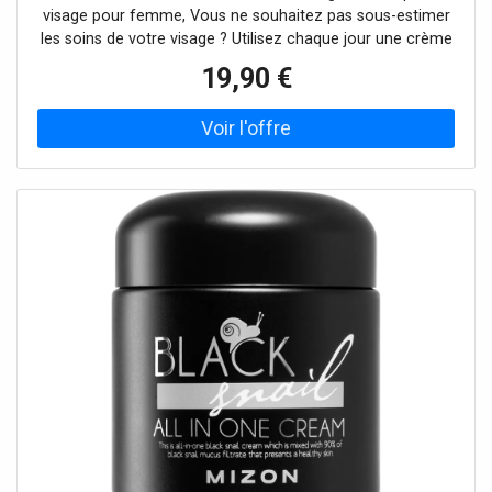
visage pour femme, Vous ne souhaitez pas sous-estimer
les soins de votre visage ? Utilisez chaque jour une crème
hydratante – elle constitue le soin de base dont aucune
19,90 €
routine de soins ne peut se passer, quels que soient votre
type de peau ou vos besoins. La crème pour le visage
Cosrx Advanced Snail 92 All In One favorise les fonctions
naturelles de la peau en aidant à maintenir son
hydratation et son équilibre afin de contribuer à un aspect
général plus sain. Le produit : régénère et vitalise réduit les
rides et prévient leur apparition hydrate intensément
régénère la barrière cutanée Mode d’emploi : Appliquez
sur la peau préalablement nettoyée et massez en faisant
des mouvements circulaires.