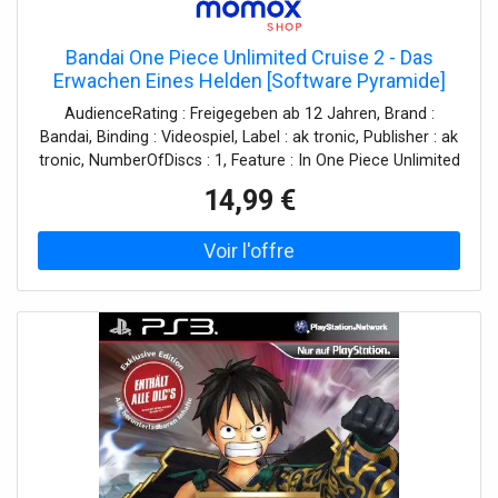
Bandai One Piece Unlimited Cruise 2 - Das
Erwachen Eines Helden [Software Pyramide]
AudienceRating : Freigegeben ab 12 Jahren, Brand :
Bandai, Binding : Videospiel, Label : ak tronic, Publisher : ak
tronic, NumberOfDiscs : 1, Feature : In One Piece Unlimited
Cruise 2, medium : Videospiel, 0 : Nintendo WII, 0 :
14,99 €
Nintendo Wii, releaseDate : 2012-04-02