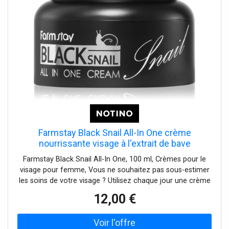
Farmstay Black Snail All-In One crème
nourrissante visage à l'extrait de bave
d'escargot 100 ml
Farmstay Black Snail All-In One, 100 ml, Crèmes pour le
visage pour femme, Vous ne souhaitez pas sous-estimer
les soins de votre visage ? Utilisez chaque jour une crème
hydratante – elle constitue le soin de base dont aucune
12,00 €
routine de soins ne peut se passer, quels que soient votre
type de peau ou vos besoins. La crème pour le visage
Farmstay Black Snail All-In One favorise les fonctions