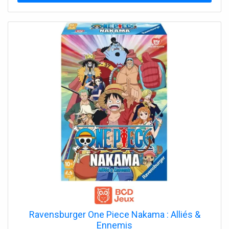
naturelles de la peau en aidant à maintenir son
hydratation et son équilibre afin de contribuer à un aspect
général plus sain. Le produit : hydrate intensément
régénère la barrière cutanée réduit les rides et prévient
leur apparition apaise la peau irritée et rougie nourrit en
profondeur unifie le teint de la peau Mode d’emploi :
Utilisez ce produit en tant que dernière étape de votre
routine de soins. Laissez le produit s’absorber.
Ravensburger One Piece Nakama : Alliés &
Ennemis