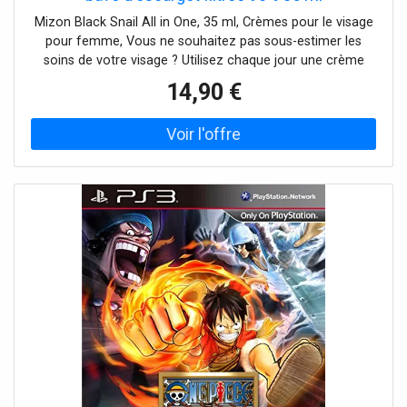
Mizon Black Snail All in One, 35 ml, Crèmes pour le visage
pour femme, Vous ne souhaitez pas sous-estimer les
soins de votre visage ? Utilisez chaque jour une crème
hydratante – elle constitue le soin de base dont aucune
14,90 €
routine de soins ne peut se passer, quels que soient votre
type de peau ou vos besoins. La crème pour le visage
Mizon Black Snail All in One favorise les fonctions
naturelles de la peau en aidant à maintenir son
hydratation et son équilibre afin de contribuer à un aspect
général plus sain. Composition du produit : il est sans
parfum Mode d’emploi : Appliquez sur la peau
préalablement nettoyée et massez en faisant des
mouvements circulaires. Utilisez matin et/ou soir.