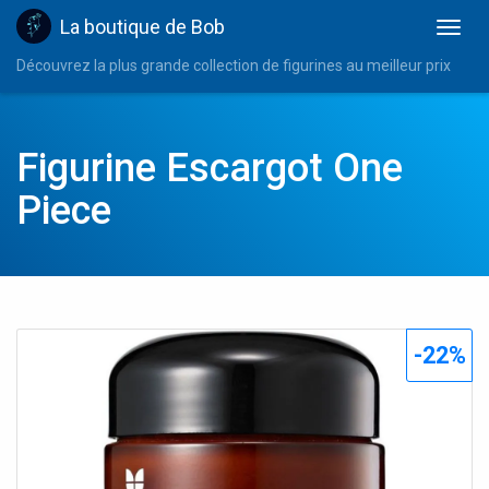
La boutique de Bob
Découvrez la plus grande collection de figurines au meilleur prix
Figurine Escargot One
Piece
-22%