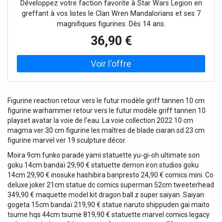
Développez votre faction favorite à Star Wars Legion en
greffant à vos listes le Clan Wren Mandalorians et ses 7
magnifiques figurines. Dès 14 ans.
36,90 €
Figurine reaction retour vers le futur modèle griff tannen 10 cm
figurine warhammer retour vers le futur modèle griff tannen 10
playset avatar la voie de l’eau. La voie collection 2022 10 cm
magma ver 30 cm figurine les maîtres de blade ciaran sd 23 cm
figurine marvel ver 19 sculpture décor.
Moira 9cm funko parade yami statuette yu-gi-oh ultimate son
goku 14cm bandaï 29,90 € statuette demon iron studios goku
14cm 29,90 € inosuke hashibira banpresto 24,90 € comics mini. Co
deluxe joker 21cm statue dc comics superman 52cm tweeterhead
349,90 € maquette model kit dragon ball z super saiyan. Saiyan
gogeta 15cm bandaï 219,90 € statue naruto shippuden gai maito
tsume hqs 44cm tsume 819,90 € statuette marvel comics legacy