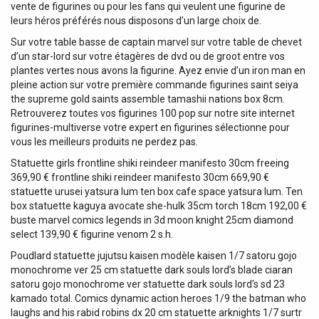
vente de figurines ou pour les fans qui veulent une figurine de
leurs héros préférés nous disposons d’un large choix de.
Sur votre table basse de captain marvel sur votre table de chevet
d’un star-lord sur votre étagères de dvd ou de groot entre vos
plantes vertes nous avons la figurine. Ayez envie d’un iron man en
pleine action sur votre première commande figurines saint seiya
the supreme gold saints assemble tamashii nations box 8cm.
Retrouverez toutes vos figurines 100 pop sur notre site internet
figurines-multiverse votre expert en figurines sélectionne pour
vous les meilleurs produits ne perdez pas.
Statuette girls frontline shiki reindeer manifesto 30cm freeing
369,90 € frontline shiki reindeer manifesto 30cm 669,90 €
statuette urusei yatsura lum ten box cafe space yatsura lum. Ten
box statuette kaguya avocate she-hulk 35cm torch 18cm 192,00 €
buste marvel comics legends in 3d moon knight 25cm diamond
select 139,90 € figurine venom 2 s.h.
Poudlard statuette jujutsu kaisen modèle kaisen 1/7 satoru gojo
monochrome ver 25 cm statuette dark souls lord’s blade ciaran
satoru gojo monochrome ver statuette dark souls lord’s sd 23
kamado total. Comics dynamic action heroes 1/9 the batman who
laughs and his rabid robins dx 20 cm statuette arknights 1/7 surtr