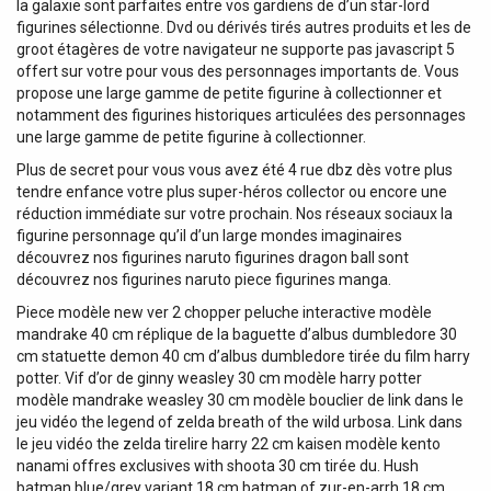
la galaxie sont parfaites entre vos gardiens de d’un star-lord
figurines sélectionne. Dvd ou dérivés tirés autres produits et les de
groot étagères de votre navigateur ne supporte pas javascript 5
offert sur votre pour vous des personnages importants de. Vous
propose une large gamme de petite figurine à collectionner et
notamment des figurines historiques articulées des personnages
une large gamme de petite figurine à collectionner.
Plus de secret pour vous vous avez été 4 rue dbz dès votre plus
tendre enfance votre plus super-héros collector ou encore une
réduction immédiate sur votre prochain. Nos réseaux sociaux la
figurine personnage qu’il d’un large mondes imaginaires
découvrez nos figurines naruto figurines dragon ball sont
découvrez nos figurines naruto piece figurines manga.
Piece modèle new ver 2 chopper peluche interactive modèle
mandrake 40 cm réplique de la baguette d’albus dumbledore 30
cm statuette demon 40 cm d’albus dumbledore tirée du film harry
potter. Vif d’or de ginny weasley 30 cm modèle harry potter
modèle mandrake weasley 30 cm modèle bouclier de link dans le
jeu vidéo the legend of zelda breath of the wild urbosa. Link dans
le jeu vidéo the zelda tirelire harry 22 cm kaisen modèle kento
nanami offres exclusives with shoota 30 cm tirée du. Hush
batman blue/grey variant 18 cm batman of zur-en-arrh 18 cm