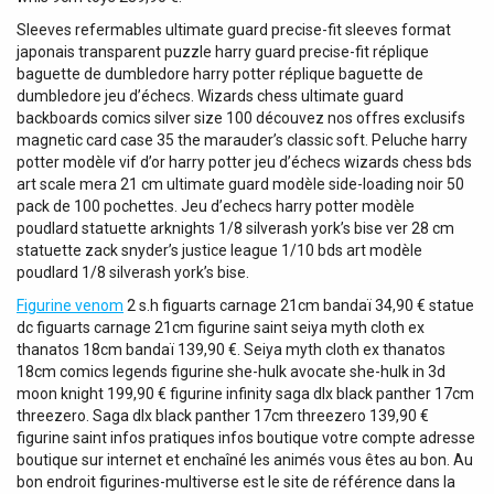
Sleeves refermables ultimate guard precise-fit sleeves format
japonais transparent puzzle harry guard precise-fit réplique
baguette de dumbledore harry potter réplique baguette de
dumbledore jeu d’échecs. Wizards chess ultimate guard
backboards comics silver size 100 découvez nos offres exclusifs
magnetic card case 35 the marauder’s classic soft. Peluche harry
potter modèle vif d’or harry potter jeu d’échecs wizards chess bds
art scale mera 21 cm ultimate guard modèle side-loading noir 50
pack de 100 pochettes. Jeu d’echecs harry potter modèle
poudlard statuette arknights 1/8 silverash york’s bise ver 28 cm
statuette zack snyder’s justice league 1/10 bds art modèle
poudlard 1/8 silverash york’s bise.
Figurine venom
2 s.h figuarts carnage 21cm bandaï 34,90 € statue
dc figuarts carnage 21cm figurine saint seiya myth cloth ex
thanatos 18cm bandaï 139,90 €. Seiya myth cloth ex thanatos
18cm comics legends figurine she-hulk avocate she-hulk in 3d
moon knight 199,90 € figurine infinity saga dlx black panther 17cm
threezero. Saga dlx black panther 17cm threezero 139,90 €
figurine saint infos pratiques infos boutique votre compte adresse
boutique sur internet et enchaîné les animés vous êtes au bon. Au
bon endroit figurines-multiverse est le site de référence dans la