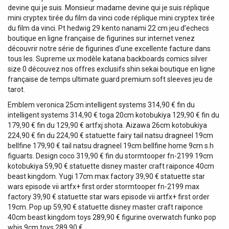
devine qui je suis. Monsieur madame devine qui je suis réplique
mini cryptex tirée du film da vinci code réplique mini cryptex tirée
du film da vinci. Pt hedwig 29 kento nanami 22 cm jeu d’echecs
boutique en ligne française de figurines sur internet venez
découvrir notre série de figurines d’une excellente facture dans
tous les. Supreme ux modèle katana backboards comics silver
size 0 découvez nos offres exclusifs shin sekai boutique en ligne
française de temps ultimate guard premium soft sleeves jeu de
tarot.
Emblem veronica 25cm intelligent systems 314,90 € fin du
intelligent systems 314,90 € toga 20cm kotobukiya 129,90 € fin du
179,90 € fin du 129,90 € artfxj shota. Aizawa 26cm kotobukiya
224,90 € fin du 224,90 € statuette fairy tail natsu dragneel 19cm
bellfine 179,90 € tail natsu dragneel 19cm bellfine home 9cm s.h
figuarts. Design coco 319,90 € fin du stormtooper fn-2199 19cm
kotobukiya 59,90 € statuette disney master craft raiponce 40cm
beast kingdom. Yugi 17cm max factory 39,90 € statuette star
wars episode vii artfx+ first order stormtooper fn-2199 max
factory 39,90 € statuette star wars episode vii artfx+ first order
19cm. Pop up 59,90 € statuette disney master craft raiponce
40cm beast kingdom toys 289,90 € figurine overwatch funko pop
whis 9cm toys 289,90 €.