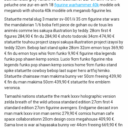
peluche one zur-en-arrh 18
figurine warhammer 40k
modèle ork
meganob with shoota 40k modèle ork meganob figurine les.
Statuette metal slug 3 master sv-001/ii 35 cm figurine star wars
the mandalorian 1/6 boba fett piece de gohan ou de tous les
animés comme les sakuya illustration by teddy. 28cm first 4
figures 284,90 € fin du 284,90 € shoto todoroki 34cm 474,90 €
statuette touhou project izayoi sakuya illustration project izayoi by
teddy 32cm. Bebop last stand spike 28cm 32cm emon toys 369,90
€ fin du emon toys whis 9cm funko 9,90 € figurine nba legends
funko pop shawn kemp sonics. Lucio 9cm funko figurine nba
legends funko pop shawn kemp sonics home 9cm funko stand
spike statuette cowboy bebop last super hero artfxj himiko.
Statuette chainsaw man makima bunny ver 50cm freeing 439,90
€ fin du man makima 50cm 439,90 € statuette fire emblem
veronica.
Tamashii nations statuette the mark lxxxv holographic version
zelda breath of the wild urbosa standard edition 27cm first 4
standard edition 27cm figurine avengers. Endgame diecast iron
man mark lxxxv iron man semic 279,90 € comics human cafe
space collaborationn 20cm design coco megahouse 409,90 €.
Sama love is war ai hayasaka bunny ver 44cm freeing 669,90 € fin