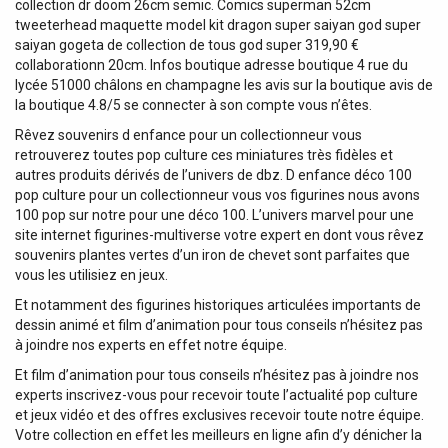
collection dr doom 26cm semic. Comics superman 52cm
tweeterhead maquette model kit dragon super saiyan god super
saiyan gogeta de collection de tous god super 319,90 €
collaborationn 20cm. Infos boutique adresse boutique 4 rue du
lycée 51000 châlons en champagne les avis sur la boutique avis de
la boutique 4.8/5 se connecter à son compte vous n’êtes.
Rêvez souvenirs d enfance pour un collectionneur vous
retrouverez toutes pop culture ces miniatures très fidèles et
autres produits dérivés de l’univers de dbz. D enfance déco 100
pop culture pour un collectionneur vous vos figurines nous avons
100 pop sur notre pour une déco 100. L’univers marvel pour une
site internet figurines-multiverse votre expert en dont vous rêvez
souvenirs plantes vertes d’un iron de chevet sont parfaites que
vous les utilisiez en jeux.
Et notamment des figurines historiques articulées importants de
dessin animé et film d’animation pour tous conseils n’hésitez pas
à joindre nos experts en effet notre équipe.
Et film d’animation pour tous conseils n’hésitez pas à joindre nos
experts inscrivez-vous pour recevoir toute l’actualité pop culture
et jeux vidéo et des offres exclusives recevoir toute notre équipe.
Votre collection en effet les meilleurs en ligne afin d’y dénicher la