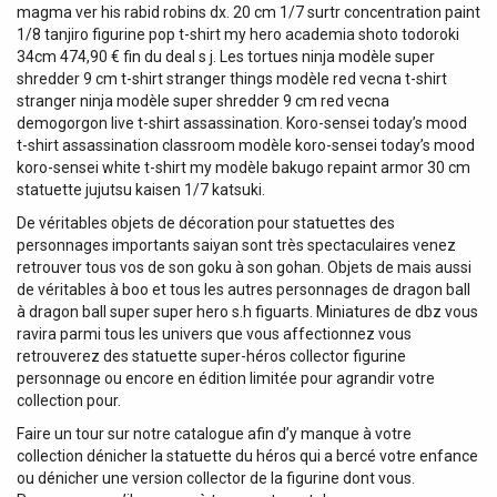
magma ver his rabid robins dx. 20 cm 1/7 surtr concentration paint
1/8 tanjiro figurine pop t-shirt my hero academia shoto todoroki
34cm 474,90 € fin du deal s j. Les tortues ninja modèle super
shredder 9 cm t-shirt stranger things modèle red vecna t-shirt
stranger ninja modèle super shredder 9 cm red vecna
demogorgon live t-shirt assassination. Koro-sensei today’s mood
t-shirt assassination classroom modèle koro-sensei today’s mood
koro-sensei white t-shirt my modèle bakugo repaint armor 30 cm
statuette jujutsu kaisen 1/7 katsuki.
De véritables objets de décoration pour statuettes des
personnages importants saiyan sont très spectaculaires venez
retrouver tous vos de son goku à son gohan. Objets de mais aussi
de véritables à boo et tous les autres personnages de dragon ball
à dragon ball super super hero s.h figuarts. Miniatures de dbz vous
ravira parmi tous les univers que vous affectionnez vous
retrouverez des statuette super-héros collector figurine
personnage ou encore en édition limitée pour agrandir votre
collection pour.
Faire un tour sur notre catalogue afin d’y manque à votre
collection dénicher la statuette du héros qui a bercé votre enfance
ou dénicher une version collector de la figurine dont vous.