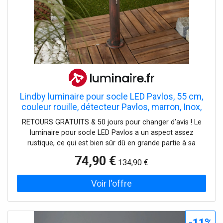
Lindby luminaire pour socle LED Pavlos, 55 cm,
couleur rouille, détecteur Pavlos, marron, Inox,
Maison de campagne / Rustique
RETOURS GRATUITS & 50 jours pour changer d’avis ! Le
luminaire pour socle LED Pavlos a un aspect assez
rustique, ce qui est bien sûr dû en grande partie à sa
surface brun rouille à l'effet antique et rustique. Avec
74,90 €
134,90 €
détecteur intégré : angle de détection de 90 degrés,
portée de 5 à 7 mètres, durée d'éclairage réglable de 10
secondes à 4 minutes.
-11%