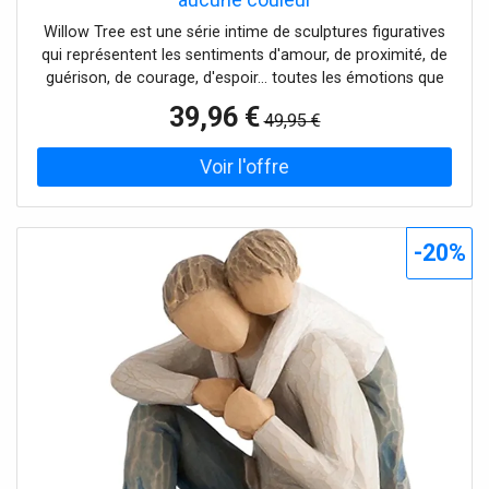
Willow Tree est une série intime de sculptures figuratives
qui représentent les sentiments d'amour, de proximité, de
guérison, de courage, d'espoir... toutes les émotions que
nous rencontrons dans la vie. Il y a eu de nombreuses
39,96 €
49,95 €
demandes pour une sculpture d'un homme adulte à
ajouter à d'autres figurines pour former un groupe familial
ou pour représenter un conjoint, un fils aîné ou un frère.
Cette pièce peut être un rappel de quelqu'un qui est
important dans la vie et qui vous fait vous sentir spécial.
Fabriquée en résine de pierre et peinte à la main avec de
-20%
la peinture sans plomb, la figurine est livrée dans une boîte
cadeau de marque et une étiquette cadeau portant
l'inscription C'est particulièrement agréable quand tu es là.
En plus d'être un complément parfait à un groupe familial,
c'est un excellent cadeau pour la fête des pères, les
anniversaires de papa ou toute autre figure masculine
spéciale.