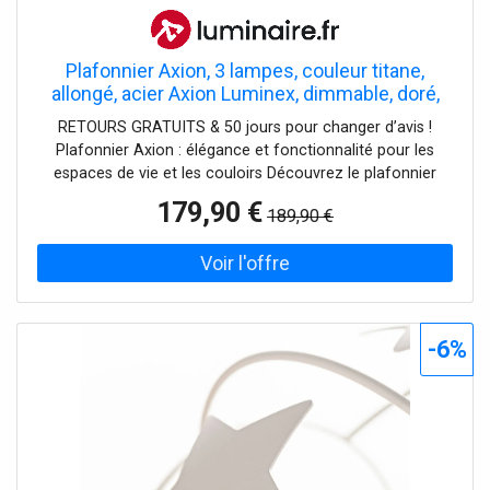
Plafonnier Axion, 3 lampes, couleur titane,
allongé, acier Axion Luminex, dimmable, doré,
Salon / Salle à manger, Métal, Moderne,
RETOURS GRATUITS & 50 jours pour changer d’avis !
Projecteur halogène
Plafonnier Axion : élégance et fonctionnalité pour les
espaces de vie et les couloirs Découvrez le plafonnier
Axion, une pièce design à 3 lampes qui, avec sa finition
179,90 €
189,90 €
couleur titane et sa structure en acier robuste, apporte
une élégance moderne à tous les espaces de vie et de
couloir. Fabriqué en Europe, ce luminaire reflète la haute
qualité et l'appréciation de l'artisanat local. Bien qu'un
variateur d'intensité ne soit pas inclus dans la livraison,
Axion peut être facilement combiné avec un variateur
-6%
d'intensité variable externe pour ajuster l'intensité
lumineuse à volonté et ainsi personnaliser l'atmosphère
de la pièce.