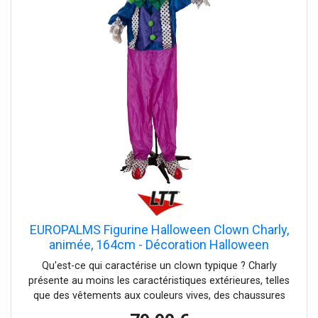
combinaison parfaite entre design iconique et technologie
moderne, offrant un accessoire original et fonctionnel. La
qualité des matériaux et l'attention portée aux détails
garantissent un produit durable, idéal pour ceux qui
recherchent des lunettes de soleil fiables avec un look
contemporain. Ce modèle de la collection Sole confirme
la capacité de Ray-Ban à allier innovation, style et
originalité, faisant de chaque paire de lunettes un
accessoire exclusif et de qualité supérieure.; Collezione:
Lunettes de soleil; Genere: Unisexe; Colore: Blu/marrone,
Azzurro, Photo waves azure; Materiale: Propionato,
Propionato, Cristallo; Forma: Ovale; Tipologia lenti:
Tipologia lenti: Photochromique; ; Ean: 8056262134061;
EUROPALMS Figurine Halloween Clown Charly,
animée, 164cm - Décoration Halloween
Qu'est-ce qui caractérise un clown typique ? Charly
présente au moins les caractéristiques extérieures, telles
que des vêtements aux couleurs vives, des chaussures
surdimensionnées et un maquillage typique. Mais