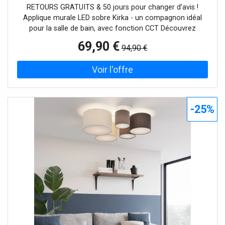
RETOURS GRATUITS & 50 jours pour changer d’avis !
Applique murale LED sobre Kirka - un compagnon idéal
pour la salle de bain, avec fonction CCT Découvrez
l'applique murale LED Kirka, qui séduit non seulement par
69,90 €
94,90 €
son design moderne en noir et blanc, mais aussi par sa
couleur de lumière innovante et réglable (CCT). Celle-ci
permet de régler la couleur de lumière sur blanc chaud (3
000 K) ou blanc neutre (4 000 K) avant l'installation à l'aide
d'un interrupteur situé à l'intérieur. Que ce soit dans la salle
de bains pour une vision claire le matin ou une ambiance
-25%
relaxante le soir, la source de lumière LED intégrée assure
un éclairage économe en énergie et contribue ainsi à une
consommation d'énergie responsable. L'applique murale
est spécialement conçue pour être utilisée dans des
pièces humides et répond aux exigences d'un éclairage de
salle de bains moderne et fonctionnel.