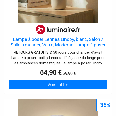
Lampe à poser Lennes Lindby, blanc, Salon /
Salle à manger, Verre, Moderne, Lampe à poser
RETOURS GRATUITS & 50 jours pour changer d’avis !
Lampe à poser Lindby Lennes : l'élégance du beige pour
les ambiances domestiques La lampe à poser Lindby
Lennes allie un design moderne à la simplicité scandinave
64,90 €
69,90 €
et crée une atmosphère qui peut être à la fois apaisante
et stimulante. Avec sa couleur beige douce et sa finition
en verre de haute qualité, elle s'intègre parfaitement dans
différents concepts d'espace - que ce soit dans le salon,
la salle à manger ou la chambre à coucher. Cette lampe
n'est pas seulement un point fort visuel, mais aussi un
-36%
accessoire fonctionnel qui influence considérablement
l'ambiance de la pièce. Grâce au choix minutieux des