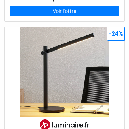
qui s'harmonise aussi bien avec les styles d'aménagement
classiques que modernes et crée une ambiance
lumineuse agréable. La lumière pénètre dans la pièce sans
éblouir grâce au matériau utilisé. La luminosité du
luminaire peut être réglée à l'aide d'un variateur externe et
-24%
d'une ampoule à intensité variable. Le luminaire est équipé
d'une douille E27 qui prend en charge une large gamme
d'ampoules, offrant ainsi une grande flexibilité dans le
choix de la source lumineuse.