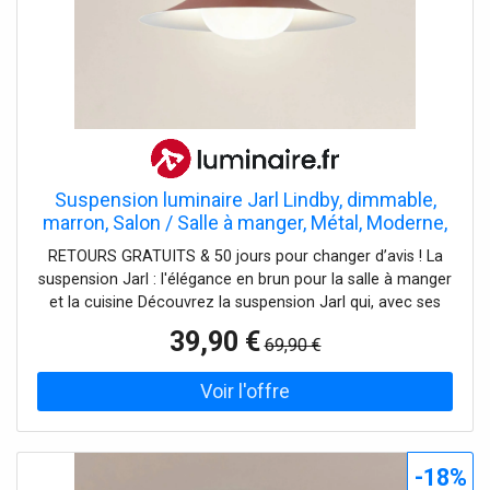
Suspension luminaire Jarl Lindby, dimmable,
marron, Salon / Salle à manger, Métal, Moderne,
Suspension
RETOURS GRATUITS & 50 jours pour changer d’avis ! La
suspension Jarl : l'élégance en brun pour la salle à manger
et la cuisine Découvrez la suspension Jarl qui, avec ses
couleurs chaudes en brun, donne de nouveaux accents à
39,90 €
69,90 €
votre salle à manger, votre salon ou votre cuisine.
Fabriqué en fer laqué, ce luminaire promet non seulement
un aspect attrayant, mais aussi une longue durée de vie et
une grande stabilité. Que ce soit pour un repas en famille
ou pour se détendre après une longue journée, ce
luminaire crée l'atmosphère parfaite en toute occasion.
-18%
Veuillez noter qu'un variateur d'intensité variable