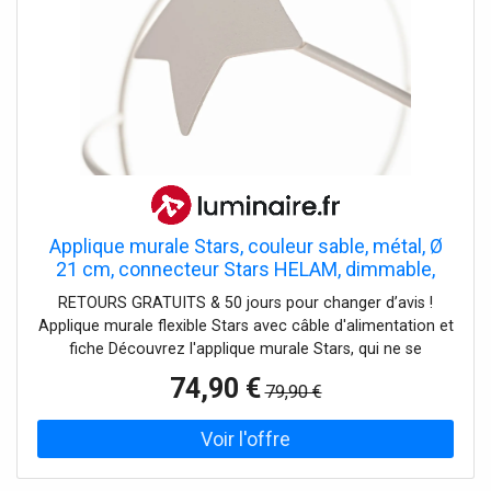
Applique murale Stars, couleur sable, métal, Ø
21 cm, connecteur Stars HELAM, dimmable,
beige, Salon / Salle à manger, Métal, Applique
RETOURS GRATUITS & 50 jours pour changer d’avis !
Applique murale flexible Stars avec câble d'alimentation et
fiche Découvrez l'applique murale Stars, qui ne se
distingue pas seulement par sa surface métallique de
74,90 €
79,90 €
couleur sable, mais aussi par sa fabrication en Europe.
Cette lampe est spécialement conçue pour être utilisée
dans le salon, la chambre à coucher et la chambre
d'enfant et crée une atmosphère qui peut être aussi bien
apaisante que stimulante. - fiche, câble d'alimentation et