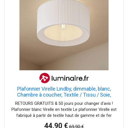
matériaux et à l'harmonie des formes, la Lennes devient
un élément fascinant dans chaque foyer. Elle invite à
redécouvrir les multiples effets de la lumière et à
découvrir comment elle soutient et enrichit les activités
quotidiennes.
Plafonnier Virelle Lindby, dimmable, blanc,
Chambre à coucher, Textile / Tissu / Soie,
Plafonnier Tissu
RETOURS GRATUITS & 50 jours pour changer d’avis !
Plafonnier blanc Virelle en textile Le plafonnier Virelle est
fabriqué à partir de textile haut de gamme et de fer
robuste. La couleur blanche de l'abat-jour rond avec son
44,90 €
69,90 €
motif plissé raffiné lui confère une esthétique intemporelle