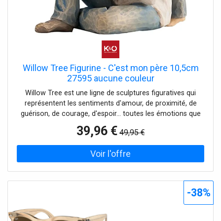
Willow Tree Figurine - C'est mon père 10,5cm
27595 aucune couleur
Willow Tree est une ligne de sculptures figuratives qui
représentent les sentiments d'amour, de proximité, de
guérison, de courage, d'espoir... toutes les émotions que
nous rencontrons dans la vie. La figurine est fabriquée en
39,96 €
49,95 €
résine et peinte à la main avec une peinture sans plomb.
Ce n'est pas un jouet ou un produit pour enfants. Destiné
uniquement aux adultes.
-38%