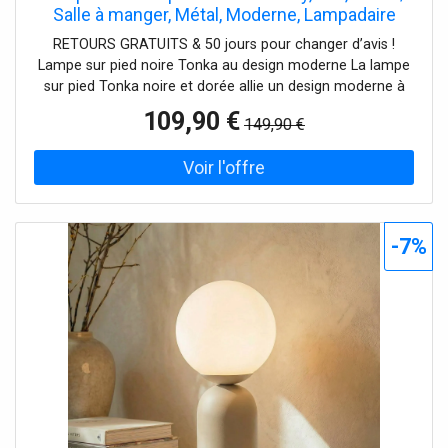
Salle à manger, Métal, Moderne, Lampadaire
RETOURS GRATUITS & 50 jours pour changer d’avis !
Lampe sur pied noire Tonka au design moderne La lampe
sur pied Tonka noire et dorée allie un design moderne à
des couleurs élégantes qui apportent une touche
109,90 €
149,90 €
particulière à chaque salon et salle à manger. Les
matériaux sélectionnés et la combinaison de couleurs
créent une atmosphère à la fois inspirante et chaleureuse.
Cette lampe sur pied n'est pas seulement un élément
d'éclairage, mais aussi un élément décoratif qui influence
considérablement l'effet produit par la pièce. Avec sa
-7%
présence dans les intérieurs au design moderne, elle met
en valeur et souligne l'aménagement individuel.