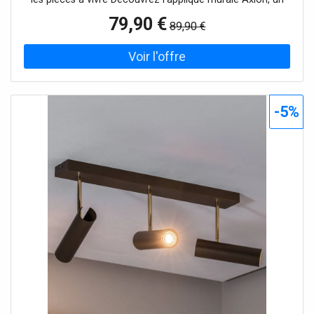
chef-d'œuvre de design moderne qui séduit non
79,90 €
89,90 €
seulement par sa surface couleur titane, mais aussi par sa
polyvalence dans le salon, le couloir et la chambre à
coucher. Fabriquée en Europe, cette lampe à 1 lampe en
acier allie qualité et style pour créer une atmosphère à la
fois apaisante et inspirante. - Interrupteur sur le support
mural
-5%