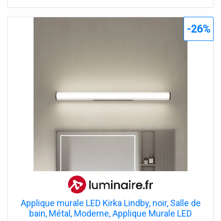
lumineuse LED intégrée fournit une lumière blanche
chaude de 3 000 K qui crée une atmosphère agréable.
Avec un rendu des couleurs de 80 Ra, elle garantit une
-26%
qualité de lumière naturelle, idéale pour les terrasses et les
allées. Grâce à sa protection IP65, la borne lumineuse est
parfaitement protégée contre la poussière et les
projections d'eau, ce qui en fait une solution d'éclairage
durable et fiable pour l'extérieur. La technologie LED à
faible consommation d'énergie réduit la consommation
d'électricité tout en offrant un éclairage uniforme.
Applique murale LED Kirka Lindby, noir, Salle de
bain, Métal, Moderne, Applique Murale LED