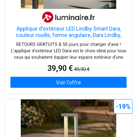
Applique d'extérieur LED Lindby Smart Dara,
couleur rouille, forme angulaire, Dara Lindby,
dimmable, marron, Matière Plastique, Moderne
RETOURS GRATUITS & 50 jours pour changer d’avis !
L'applique d'extérieur LED Dara est le choix idéal pour tous
ceux qui souhaitent équiper leur espace extérieur d'une
lumière à commande flexible. La fonction CCT et RVB
39,90 €
49,90 €
permet d'adapter individuellement la couleur de la lumière,
du blanc chaud au blanc lumière du jour, et de choisir
parmi de nombreuses couleurs vives. Il est également
possible de régler la luminosité du luminaire. Dara est
facile à contrôler via l'application Tuya gratuite sur
smartphone ou tablette. L'applique murale LED est
-19%
fabriquée en plastique et en aluminium et dispose d'une
protection IP54, ce qui permet de l'utiliser sans problème
à l'extérieur. Avec son design moderne et sa forme
angulaire, la lampe s'intègre parfaitement dans tous les
espaces extérieurs et est idéale pour les balcons et les