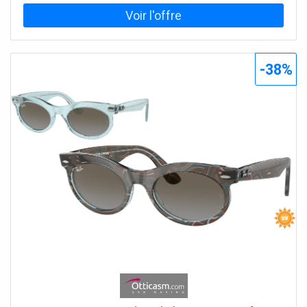
combinant un design élégant et moderne avec des
fonctionnalités avancées. La monture est en propionate,
dans la couleur marron clair transparente raffinée, légère
et résistante, assurant un confort même lors d'une
utilisation prolongée. Le devant marron clair s'accorde
-38%
parfaitement avec les verres en cristal marron
photochromique, qui s'adaptent automatiquement aux
différentes conditions de lumière, assurant une protection
optimale contre les rayons UV et une vision claire dans
toutes les situations. La forme ovale du modèle Wayfarer
Oval Change met en valeur les traits du visage, lui
conférant un aspect harmonieux et contemporain. Ce
modèle est adaptable à la vue, permettant l'insertion de
verres personnalisés sans compromettre l'esthétique des
lunettes. La combinaison d'une monture marron clair et
de verres photochromiques marron rend ce modèle idéal
pour ceux qui souhaitent un accessoire fonctionnel et
polyvalent, parfait pour la vie quotidienne ainsi que pour
les moments de détente en plein air. En achetant le
modèle RB 2242, vous recevrez un produit original,
complet avec tous les accessoires fournis par le
fabricant, pour une expérience utilisateur immédiate et