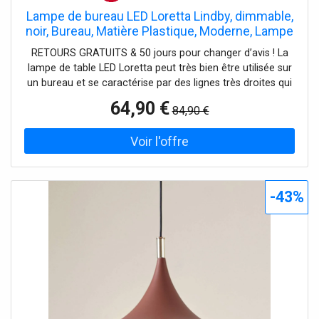
Lampe de bureau LED Loretta Lindby, dimmable,
noir, Bureau, Matière Plastique, Moderne, Lampe
a poser
RETOURS GRATUITS & 50 jours pour changer d’avis ! La
lampe de table LED Loretta peut très bien être utilisée sur
un bureau et se caractérise par des lignes très droites qui
s'intègrent bien dans un concept moderne. Tant la couleur
64,90 €
84,90 €
de la lumière que l'intensité lumineuse peuvent être
modifiées sur trois niveaux via une fonction tactile. En
outre, la tête de lampe est orientable (vers le haut et vers
le bas dans un angle de 180°) pour une flexibilité maximale
lors de l'éclairage du bureau.
-43%