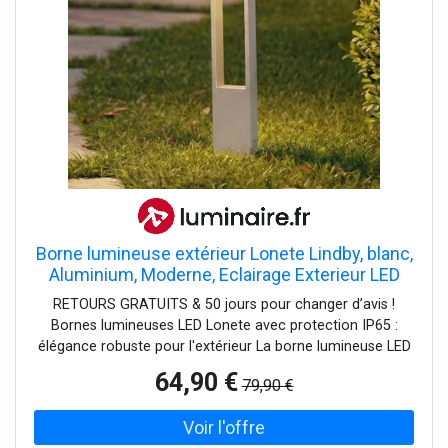
terrasses.
Borne lumineuse extérieur Lonete Lindby, blanc,
Aluminium, Moderne, Eclairage Exterieur LED
RETOURS GRATUITS & 50 jours pour changer d’avis !
Bornes lumineuses LED Lonete avec protection IP65 :
élégance robuste pour l'extérieur La borne lumineuse LED
Lonete allie un design moderne à une fonctionnalité
64,90 €
79,90 €
élevée. Fabriqué en aluminium et en plastique, il séduit par
sa couleur blanche sobre qui s'intègre harmonieusement
dans les espaces extérieurs contemporains. La source