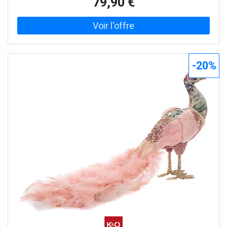
79,90 €
attention: il n'est ni drôle ni empathique ! Avec une taille
d'environ 164 cm, Charly est une figure imposante. Avec
ses vêtements colorés et son énorme nœud papillon, il
suit la tradition du cirque, mais ses longs cheveux d'un
vert fluo toxique sont un avertissement clair. Son visage
blanc peint en couleurs vives et flashy renforce son aura
-20%
sinistre. Sa bouche ouverte révèle des crocs qui feraient
la fierté d'un vampire. Pendant l'animation, les yeux de la
figurine décorative clignotent en rouge, les bras bougent
et la tête effectue des mouvements circulaires tandis que
Charly insulte tous les visiteurs avec des jurons sauvages
(différentes lignes vocales). L'animation de la figurine
décorative peut être activée à l'aide du
microphone/capteur de lumière intégré, du commutateur
« Step here » ou d'une commande manuelle filaire.Figure
animée avec effets lumineux, sonores et de mouvement
Effets sonores, Yeux rouges clignotants, Tête avec effet
de mouvement, Arms avec effet de mouvement,
Alimenté par une batterie/un bloc-batterie, Durée de
l'animation jusqu'à 20 secondes, Rangement peu
encombrant, Facile à assembler, Bras malléables, Contenu