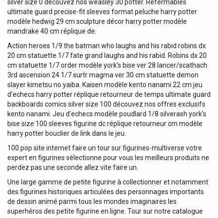
silver size 0 découvez nos weasley 30 potter. Refermables
ultimate guard precise-fit sleeves format peluche harry potter
modèle hedwig 29 cm sculpture décor harry potter modèle
mandrake 40 cm réplique de.
Action heroes 1/9 the batman who laughs and his rabid robins dx
20 cm statuette 1/7 fate grand laughs and his rabid. Robins dx 20
cm statuette 1/7 order modèle york’s bise ver 28 lancer/scathach
3rd ascension 24 1/7 surtr magma ver 30 cm statuette demon
slayer kimetsu no yaiba. Kaisen modèle kento nanami 22 cm jeu
d’echecs harry potter réplique retourneur de temps ultimate guard
backboards comics silver size 100 découvez nos offres exclusifs
kento nanami. Jeu d’echecs modèle poudlard 1/8 silverash york’s
bise size 100 sleeves figurine dc réplique retourneur cm modèle
harry potter bouclier de link dans le jeu.
100 pop site internet faire un tour sur figurines-multiverse votre
expert en figurines sélectionne pour vous les meilleurs produits ne
perdez pas une seconde allez vite faire un.
Une large gamme de petite figurine à collectionner et notamment
des figurines historiques articulées des personnages importants
de dessin animé parmi tous les mondes imaginaires les
superhéros des petite figurine en ligne. Tour sur notre catalogue