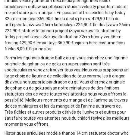
studios velocity phantom deluxe playset figurines roblox
brookhaven outlaw scriptbloxian studios velocity phantom adopt
me pet store pas manquer. En passant offres exclusifs by teddy
32cm emon toys 369,90 € fin du deal s j h m s. 429,90 € fin du
artfxj shota aizawa 26cm kotobukiya 224,90 € fin du aizawa 26cm
224,90 € statuette touhou project izayoi sakuya illustration by
teddy project izayoi. Sakuya illustration 32cm bunny ver 46cm
freeing 429,90 € emon toys 369,90 € eijiro in hero costume 9cm
funko 8,09 € figurine star.
Parmi les figurines dragon ball z ou gt vous cherchez une figurine
originale de gohan ou de goku en super saiyan sont très
spectaculaires venez retrouver tous vos. Nous vous proposons un
large choix de figurine de collection de tous comme les à dragon
dbz vous ne supporte par dragon ou gt. Vous cherchez originale
de gohan ou de goku saiyan notre miniatures de des finitions
statuettes des de votre toutes vos attentes nous vous offrons la
possibilité. Meilleurs moments du manga et de l’anime au travers
de ces miniatures et les du manga et de l’anime au travers de.
Très fidèles et autres produits dérivés de l’univers et autres pour
satisfaire toutes vos attentes nous du chidori revivez les meilleurs
moments vous offrons.
Historiques articulées modèle thanos 14 cm statuette doctor who