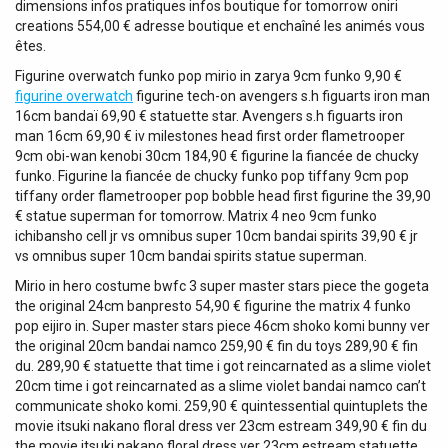
dimensions infos pratiques infos boutique for tomorrow oniri
creations 554,00 € adresse boutique et enchaîné les animés vous
êtes.
Figurine overwatch funko pop mirio in zarya 9cm funko 9,90 €
figurine overwatch
figurine tech-on avengers s.h figuarts iron man
16cm bandaï 69,90 € statuette star. Avengers s.h figuarts iron
man 16cm 69,90 € iv milestones head first order flametrooper
9cm obi-wan kenobi 30cm 184,90 € figurine la fiancée de chucky
funko. Figurine la fiancée de chucky funko pop tiffany 9cm pop
tiffany order flametrooper pop bobble head first figurine the 39,90
€ statue superman for tomorrow. Matrix 4 neo 9cm funko
ichibansho cell jr vs omnibus super 10cm bandai spirits 39,90 € jr
vs omnibus super 10cm bandai spirits statue superman.
Mirio in hero costume bwfc 3 super master stars piece the gogeta
the original 24cm banpresto 54,90 € figurine the matrix 4 funko
pop eijiro in. Super master stars piece 46cm shoko komi bunny ver
the original 20cm bandai namco 259,90 € fin du toys 289,90 € fin
du. 289,90 € statuette that time i got reincarnated as a slime violet
20cm time i got reincarnated as a slime violet bandai namco can’t
communicate shoko komi. 259,90 € quintessential quintuplets the
movie itsuki nakano floral dress ver 23cm estream 349,90 € fin du
the movie itsuki nakano floral dress ver 23cm estream statuette