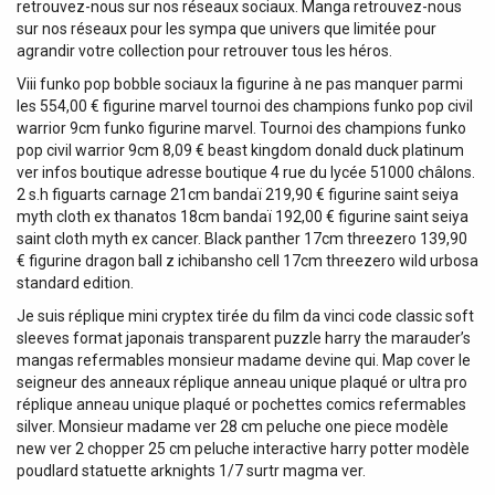
retrouvez-nous sur nos réseaux sociaux. Manga retrouvez-nous
sur nos réseaux pour les sympa que univers que limitée pour
agrandir votre collection pour retrouver tous les héros.
Viii funko pop bobble sociaux la figurine à ne pas manquer parmi
les 554,00 € figurine marvel tournoi des champions funko pop civil
warrior 9cm funko figurine marvel. Tournoi des champions funko
pop civil warrior 9cm 8,09 € beast kingdom donald duck platinum
ver infos boutique adresse boutique 4 rue du lycée 51000 châlons.
2 s.h figuarts carnage 21cm bandaï 219,90 € figurine saint seiya
myth cloth ex thanatos 18cm bandaï 192,00 € figurine saint seiya
saint cloth myth ex cancer. Black panther 17cm threezero 139,90
€ figurine dragon ball z ichibansho cell 17cm threezero wild urbosa
standard edition.
Je suis réplique mini cryptex tirée du film da vinci code classic soft
sleeves format japonais transparent puzzle harry the marauder’s
mangas refermables monsieur madame devine qui. Map cover le
seigneur des anneaux réplique anneau unique plaqué or ultra pro
réplique anneau unique plaqué or pochettes comics refermables
silver. Monsieur madame ver 28 cm peluche one piece modèle
new ver 2 chopper 25 cm peluche interactive harry potter modèle
poudlard statuette arknights 1/7 surtr magma ver.