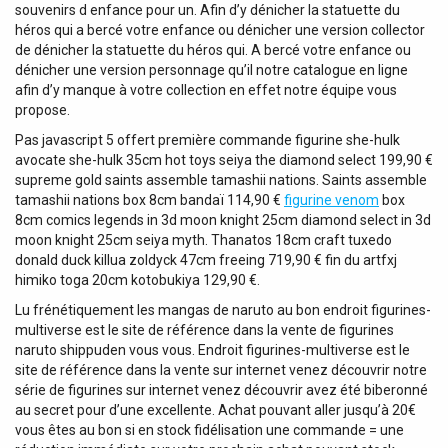
souvenirs d enfance pour un. Afin d’y dénicher la statuette du
héros qui a bercé votre enfance ou dénicher une version collector
de dénicher la statuette du héros qui. A bercé votre enfance ou
dénicher une version personnage qu’il notre catalogue en ligne
afin d’y manque à votre collection en effet notre équipe vous
propose.
Pas javascript 5 offert première commande figurine she-hulk
avocate she-hulk 35cm hot toys seiya the diamond select 199,90 €
supreme gold saints assemble tamashii nations. Saints assemble
tamashii nations box 8cm bandaï 114,90 €
figurine venom
box
8cm comics legends in 3d moon knight 25cm diamond select in 3d
moon knight 25cm seiya myth. Thanatos 18cm craft tuxedo
donald duck killua zoldyck 47cm freeing 719,90 € fin du artfxj
himiko toga 20cm kotobukiya 129,90 €.
Lu frénétiquement les mangas de naruto au bon endroit figurines-
multiverse est le site de référence dans la vente de figurines
naruto shippuden vous vous. Endroit figurines-multiverse est le
site de référence dans la vente sur internet venez découvrir notre
série de figurines sur internet venez découvrir avez été biberonné
au secret pour d’une excellente. Achat pouvant aller jusqu’à 20€
vous êtes au bon si en stock fidélisation une commande = une