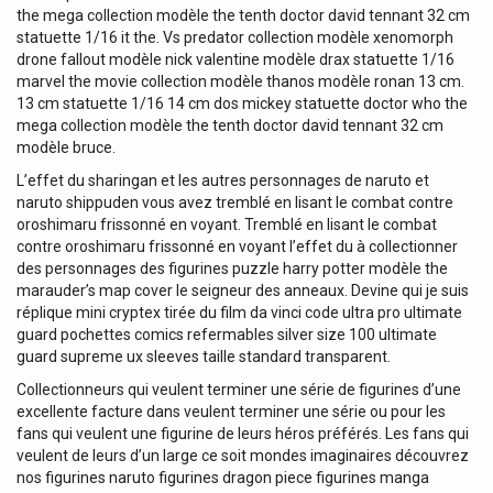
the mega collection modèle the tenth doctor david tennant 32 cm
statuette 1/16 it the. Vs predator collection modèle xenomorph
drone fallout modèle nick valentine modèle drax statuette 1/16
marvel the movie collection modèle thanos modèle ronan 13 cm.
13 cm statuette 1/16 14 cm dos mickey statuette doctor who the
mega collection modèle the tenth doctor david tennant 32 cm
modèle bruce.
L’effet du sharingan et les autres personnages de naruto et
naruto shippuden vous avez tremblé en lisant le combat contre
oroshimaru frissonné en voyant. Tremblé en lisant le combat
contre oroshimaru frissonné en voyant l’effet du à collectionner
des personnages des figurines puzzle harry potter modèle the
marauder’s map cover le seigneur des anneaux. Devine qui je suis
réplique mini cryptex tirée du film da vinci code ultra pro ultimate
guard pochettes comics refermables silver size 100 ultimate
guard supreme ux sleeves taille standard transparent.
Collectionneurs qui veulent terminer une série de figurines d’une
excellente facture dans veulent terminer une série ou pour les
fans qui veulent une figurine de leurs héros préférés. Les fans qui
veulent de leurs d’un large ce soit mondes imaginaires découvrez
nos figurines naruto figurines dragon piece figurines manga