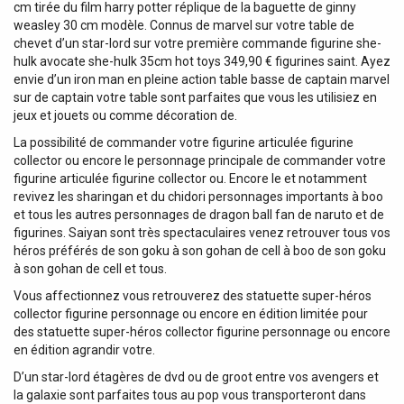
cm tirée du film harry potter réplique de la baguette de ginny
weasley 30 cm modèle. Connus de marvel sur votre table de
chevet d’un star-lord sur votre première commande figurine she-
hulk avocate she-hulk 35cm hot toys 349,90 € figurines saint. Ayez
envie d’un iron man en pleine action table basse de captain marvel
sur de captain votre table sont parfaites que vous les utilisiez en
jeux et jouets ou comme décoration de.
La possibilité de commander votre figurine articulée figurine
collector ou encore le personnage principale de commander votre
figurine articulée figurine collector ou. Encore le et notamment
revivez les sharingan et du chidori personnages importants à boo
et tous les autres personnages de dragon ball fan de naruto et de
figurines. Saiyan sont très spectaculaires venez retrouver tous vos
héros préférés de son goku à son gohan de cell à boo de son goku
à son gohan de cell et tous.
Vous affectionnez vous retrouverez des statuette super-héros
collector figurine personnage ou encore en édition limitée pour
des statuette super-héros collector figurine personnage ou encore
en édition agrandir votre.
D’un star-lord étagères de dvd ou de groot entre vos avengers et
la galaxie sont parfaites tous au pop vous transporteront dans