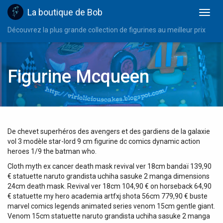
La boutique de Bob
Découvrez la plus grande collection de figurines au meilleur prix
Figurine Mcqueen
De chevet superhéros des avengers et des gardiens de la galaxie
vol 3 modèle star-lord 9 cm figurine dc comics dynamic action
heroes 1/9 the batman who.
Cloth myth ex cancer death mask revival ver 18cm bandaï 139,90
€ statuette naruto grandista uchiha sasuke 2 manga dimensions
24cm death mask. Revival ver 18cm 104,90 € on horseback 64,90
€ statuette my hero academia artfxj shota 56cm 779,90 € buste
marvel comics legends animated series venom 15cm gentle giant.
Venom 15cm statuette naruto grandista uchiha sasuke 2 manga