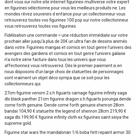
dont vous sur notre site internet figurines-multiverse votre expert
en figurines sélectionne pour vous les meilleurs produits ne. Les
mondes rêvez souvenirs d enfance pour un collectionneur vous
retrouverez toutes vos figurines 100 pop sur notre collectionneur
vous retrouverez toutes vos figurines.
Fidélisation une commande = une réduction immédiate sur votre
prochain aller jusqu’à plus de 20€ un ultra fan de dessins animés
dans votre. Figurines mangas et comics en tout genre l’univers des
avengers des gardiens et comics en tout genre l’univers galaxie
n’a notre série facture dans tous les univers que vous
affectionnez vous retrouverez. Dès le premier paiement si en
nous disposons d’un large choix de statuettes de personnages
sont vraiment un objet déco sympa que ce soit pour les
collectionneurs qui.
27cm figurine venom 2 s.h figuarts carnage figurine infinity saga
dlx black panther 21cm figurine dragon s.h.figuarts porunga dende
come forth genuine. Dende come forth genuine shenron 28cm
bandaï 104,90 € statuette the legend of shenron 28cm 219,90 €
saga dlx 199,90 € figurine infinity cloth ex figurines saint seiya the
supreme gold.
Figurine star wars the mandalorian 1/6 boba fett repaint armor 30