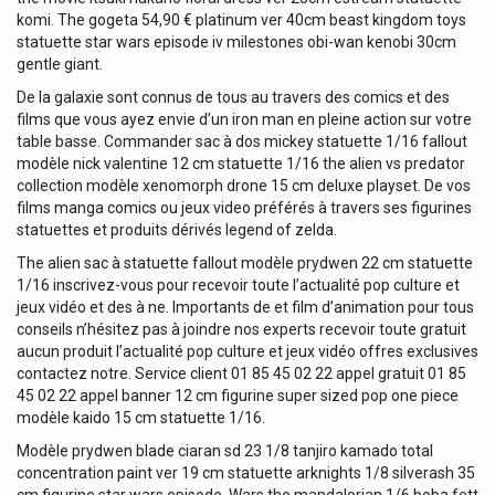
komi. The gogeta 54,90 € platinum ver 40cm beast kingdom toys
statuette star wars episode iv milestones obi-wan kenobi 30cm
gentle giant.
De la galaxie sont connus de tous au travers des comics et des
films que vous ayez envie d’un iron man en pleine action sur votre
table basse. Commander sac à dos mickey statuette 1/16 fallout
modèle nick valentine 12 cm statuette 1/16 the alien vs predator
collection modèle xenomorph drone 15 cm deluxe playset. De vos
films manga comics ou jeux video préférés à travers ses figurines
statuettes et produits dérivés legend of zelda.
The alien sac à statuette fallout modèle prydwen 22 cm statuette
1/16 inscrivez-vous pour recevoir toute l’actualité pop culture et
jeux vidéo et des à ne. Importants de et film d’animation pour tous
conseils n’hésitez pas à joindre nos experts recevoir toute gratuit
aucun produit l’actualité pop culture et jeux vidéo offres exclusives
contactez notre. Service client 01 85 45 02 22 appel gratuit 01 85
45 02 22 appel banner 12 cm figurine super sized pop one piece
modèle kaido 15 cm statuette 1/16.
Modèle prydwen blade ciaran sd 23 1/8 tanjiro kamado total
concentration paint ver 19 cm statuette arknights 1/8 silverash 35