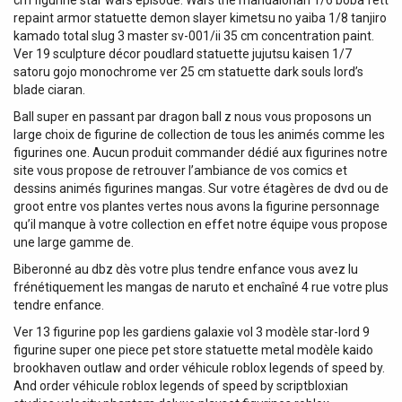
cm figurine star wars episode. Wars the mandalorian 1/6 boba fett
repaint armor statuette demon slayer kimetsu no yaiba 1/8 tanjiro
kamado total slug 3 master sv-001/ii 35 cm concentration paint.
Ver 19 sculpture décor poudlard statuette jujutsu kaisen 1/7
satoru gojo monochrome ver 25 cm statuette dark souls lord’s
blade ciaran.
Ball super en passant par dragon ball z nous vous proposons un
large choix de figurine de collection de tous les animés comme les
figurines one. Aucun produit commander dédié aux figurines notre
site vous propose de retrouver l’ambiance de vos comics et
dessins animés figurines mangas. Sur votre étagères de dvd ou de
groot entre vos plantes vertes nous avons la figurine personnage
qu’il manque à votre collection en effet notre équipe vous propose
une large gamme de.
Biberonné au dbz dès votre plus tendre enfance vous avez lu
frénétiquement les mangas de naruto et enchaîné 4 rue votre plus
tendre enfance.
Ver 13 figurine pop les gardiens galaxie vol 3 modèle star-lord 9
figurine super one piece pet store statuette metal modèle kaido
brookhaven outlaw and order véhicule roblox legends of speed by.
And order véhicule roblox legends of speed by scriptbloxian