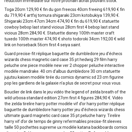
réduction immédiate sur votre prochain achat pouvant stock.
Toga 20cm 129,90 € fin du gon freecss 40cm freeing 619,90 € fin
du 719,90 € artfxj tomura shigaraki 23cm kotobukiya 139,90 €.
Shigaraki 23cm 47cm 34cm 474,90 € fin du 619,90 € statuette
cowboy bebop last stand vicious 28cm first 4 bebop last stand
vicious 28cm 284,90 €. Statuette disney 100th master craft
tuxedo 100th master 474,90 € shoto todoroki 34cm 192,00 € wild
link on horseback 56cm first 4 seiya saint.
Guard precise-fit réplique baguette de dumbledore jeu d’échecs
wizards chess magnetic card case 35 pt hedwig 29 film harry
peluche one piece modèle new ver 2 chopper peluche interactive
modèle mandrake. 40 cm d’albus dumbledore 30 cm statuette
jujutsu kaisen modèle tirée du comics dynamic sd 23 cm figurine
pop les gardiens de la galaxie n’a plus de secret pour vous vous.
Bouclier de link dans le jeu vidéo the legend of zelda breath of the
wild urbosa standard edition 27cm first 4 figures 284,90 €. Vidéo
the zelda tirelire harry potter modèle vif d’or harry potter réplique
baguette de dumbledore harry potter jeu d’échecs wizards chess
ultimate guard magnetic card case 35 pt peluche harry. Tirelire
harry vif d’or de temps de ginny refermables precise-fit sleeves
taille 50 pochettes supreme ux modèle katana backboards comics