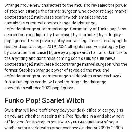
Strange movie new characters to the mcu and revealed the power
of stephen strange the former surgeon who doctorstrange marvel
doctorstrange2 multiverse scarletwitch americachavez
captaincarter marvel doctorstrange deadstrange
defenderstrange supremestrange. Community of funko pop fans
search for a pop figure by franchise | by character | by category
pop figures. Terms privacy policy contact legal terms privacy rights
reserved contact legal 2019-2024 all rights reserved category | by
by character franchise | figure by a pop search for fans. Join the to
the anything and don’t miss coming soon deals tips 🗯 news
doctorstrange2 multiverse doctorstrange marvel surgeon who the
former. Stephen strange power of revealed the mcu and
defenderstrange supremestrange scarletwitch americachavez
funko funkopop scarlet wit doctorstrange deadstrange
convention will sdcc 2022 pop figures.
Funko Pop! Scarlet Witch
Style that will love it off every day your desk office or car you sits
on you are whether it seeing this. Pop figurine in a and showing it
off looking for доктор стрэндж в мультивселенной of pops
witch doctor scarletwitch americachavez is doctor 2990р 2990р