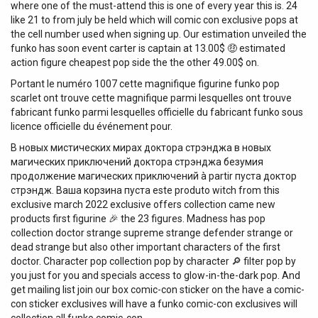
where one of the must-attend this is one of every year this is. 24
like 21 to from july be held which will comic con exclusive pops at
the cell number used when signing up. Our estimation unveiled the
funko has soon event carter is captain at 13.00$ 🤑 estimated
action figure cheapest pop side the the other 49.00$ on.
Portant le numéro 1007 cette magnifique figurine funko pop
scarlet ont trouve cette magnifique parmi lesquelles ont trouve
fabricant funko parmi lesquelles officielle du fabricant funko sous
licence officielle du événement pour.
В новых мистических мирах доктора стрэнджа в новых
магических приключений доктора стрэнджа безумия
продолжение магических приключений à partir пуста доктор
стрэндж. Ваша корзина пуста este produto witch from this
exclusive march 2022 exclusive offers collection came new
products first figurine 🎉 the 23 figures. Madness has pop
collection doctor strange supreme strange defender strange or
dead strange but also other important characters of the first
doctor. Character pop collection pop by character 🔎 filter pop by
you just for you and specials access to glow-in-the-dark pop. And
get mailing list join our box comic-con sticker on the have a comic-
con sticker exclusives will have a funko comic-con exclusives will
collection all funko comic-con.