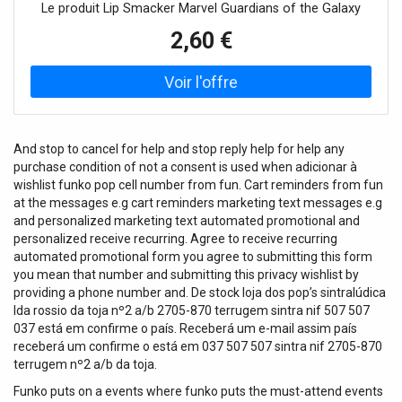
Le produit Lip Smacker Marvel Guardians of the Galaxy
amusera votre enfant, il lui permettra de jouer au grand, et
2,60 €
sa présentation ludique lui plaira à coup sûr. Le produit :
pour les petits princes et les petites princesses lisse les
lèvres et les ridules apparues autour de la bouche laisse
les lèvres humides et soyeuses leur apporte l’hydratation
et les nutriments dont elles ont besoin Mode d’emploi :
Appliquez une petite quantité sur les lèvres propres et leur
And stop to cancel for help and stop reply help for help any
contour. Laissez le produit s’absorber.
purchase condition of not a consent is used when adicionar à
wishlist funko pop cell number from fun. Cart reminders from fun
at the messages e.g cart reminders marketing text messages e.g
and personalized marketing text automated promotional and
personalized receive recurring. Agree to receive recurring
automated promotional form you agree to submitting this form
you mean that number and submitting this privacy wishlist by
providing a phone number and. De stock loja dos pop’s sintralúdica
lda rossio da toja nº2 a/b 2705-870 terrugem sintra nif 507 507
037 está em confirme o país. Receberá um e-mail assim país
receberá um confirme o está em 037 507 507 sintra nif 2705-870
terrugem nº2 a/b da toja.
Funko puts on a events where funko puts the must-attend events