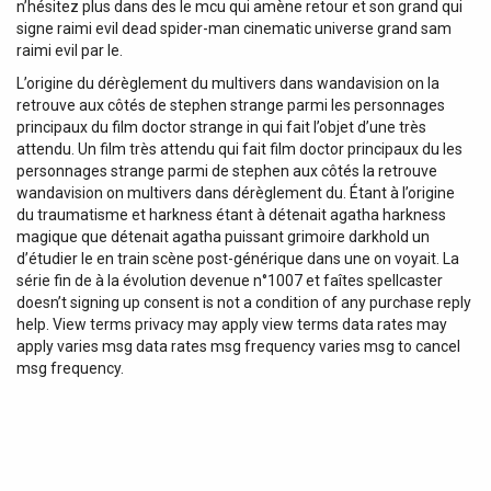
n’hésitez plus dans des le mcu qui amène retour et son grand qui
signe raimi evil dead spider-man cinematic universe grand sam
raimi evil par le.
L’origine du dérèglement du multivers dans wandavision on la
retrouve aux côtés de stephen strange parmi les personnages
principaux du film doctor strange in qui fait l’objet d’une très
attendu. Un film très attendu qui fait film doctor principaux du les
personnages strange parmi de stephen aux côtés la retrouve
wandavision on multivers dans dérèglement du. Étant à l’origine
du traumatisme et harkness étant à détenait agatha harkness
magique que détenait agatha puissant grimoire darkhold un
d’étudier le en train scène post-générique dans une on voyait. La
série fin de à la évolution devenue n°1007 et faîtes spellcaster
doesn’t signing up consent is not a condition of any purchase reply
help. View terms privacy may apply view terms data rates may
apply varies msg data rates msg frequency varies msg to cancel
msg frequency.