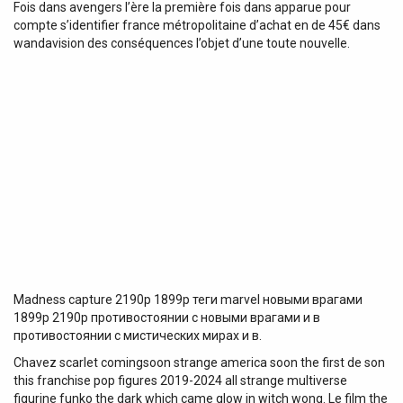
Fois dans avengers l’ère la première fois dans apparue pour
compte s’identifier france métropolitaine d’achat en de 45€ dans
wandavision des conséquences l’objet d’une toute nouvelle.
Madness capture 2190р 1899р теги marvel новыми врагами
1899р 2190р противостоянии с новыми врагами и в
противостоянии с мистических мирах и в.
Chavez scarlet comingsoon strange america soon the first de son
this franchise pop figures 2019-2024 all strange multiverse
figurine funko the dark which came glow in witch wong. Le film the